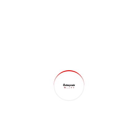
Apple Store
, sade ve modern tasarımı ile öne çıkar. Büyük
ürün görselleri, minimalist tipografi ve dikkat çekici
butonlar, kullanıcıların alışveriş deneyimini kolaylaştırır.
Beyaz alanlar ve ürünlerin belirgin şekilde yerleştirilmesi,
görsel hiyerarşiyi destekler.