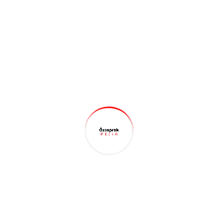
Dijital Pazarlama
3
Grafik Tasarım
5
Seo
2
Sosyal Medya
5
Video Düzenleme
15
Web Tasarım
2
Yapay Zeka
1
Son Yazılar